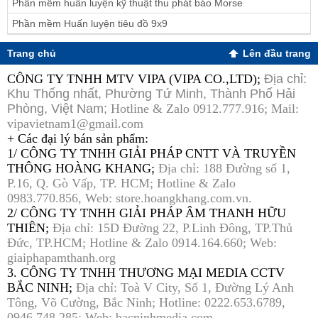
Phần mềm huấn luyện kỹ thuật thu phát báo Morse
Phần mềm Huấn luyện tiêu đồ 9x9
Trang chủ
Lên đầu trang
CÔNG TY TNHH MTV VIPA (VIPA CO.,LTD);
Địa chỉ:
Khu Thống nhất, Phường Tứ Minh, Thành Phố Hải
Phòng, Việt Nam;
Hotline & Zalo 0912.777.916; Mail:
vipavietnam1@gmail.com
+ Các đại lý bán sản phẩm:
1/ CÔNG TY TNHH GIẢI PHÁP CNTT VÀ TRUYỀN
THÔNG HOÀNG KHANG;
Địa chỉ: 188 Đường số 1,
P.16, Q. Gò Vấp, TP. HCM; Hotline & Zalo
0983.770.856, Web: store.hoangkhang.com.vn.
2/ CÔNG TY TNHH GIẢI PHÁP ÂM THANH HỮU
THIÊN;
Địa chỉ: 15D Đường 22, P.Linh Đông, TP.Thủ
Đức, TP.HCM; Hotline & Zalo 0914.164.660; Web:
giaiphapamthanh.org
3. CÔNG TY TNHH THƯƠNG MẠI MEDIA CCTV
BẮC NINH;
Địa chỉ: Toà V City, Số 1, Đường Lý Anh
Tông, Võ Cường, Bắc Ninh; Hotline: 0222.653.6789,
0946.748.285; Web: bacninhmedia.com.