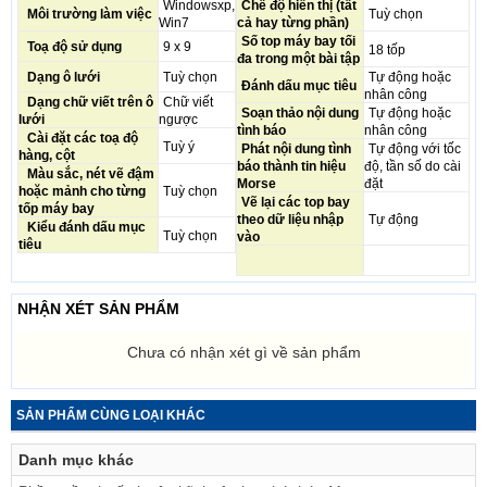
Windowsxp,
Chế độ hiển thị (tất
Môi trường làm việc
Tuỳ chọn
Win7
cả hay từng phần)
Số top máy bay tối
Toạ độ sử dụng
9 x 9
18 tốp
đa trong một bài tập
Dạng ô lưới
Tuỳ chọn
Tự động hoặc
Đánh dấu mục tiêu
nhân công
Dạng chữ viết trên ô
Chữ viết
Soạn thảo nội dung
Tự động hoặc
lưới
ngược
tình báo
nhân công
Cài đặt các toạ độ
Tuỳ ý
Phát nội dung tình
Tự động với tốc
hàng, cột
báo thành tin hiệu
độ, tần số do cài
Màu sắc, nét vẽ đậm
Morse
đặt
hoặc mảnh cho từng
Tuỳ chọn
Vẽ lại các top bay
tốp máy bay
theo dữ liệu nhập
Tự động
Kiểu đánh dấu mục
Tuỳ chọn
vào
tiêu
NHẬN XÉT SẢN PHẨM
Chưa có nhận xét gì về sản phẩm
SẢN PHẨM CÙNG LOẠI KHÁC
Danh mục khác