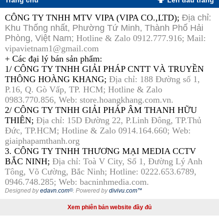
Trang chủ
Lên đầu trang
CÔNG TY TNHH MTV VIPA (VIPA CO.,LTD);
Địa chỉ:
Khu Thống nhất, Phường Tứ Minh, Thành Phố Hải
Phòng, Việt Nam;
Hotline & Zalo 0912.777.916; Mail:
vipavietnam1@gmail.com
+ Các đại lý bán sản phẩm:
1/ CÔNG TY TNHH GIẢI PHÁP CNTT VÀ TRUYỀN
THÔNG HOÀNG KHANG;
Địa chỉ: 188 Đường số 1,
P.16, Q. Gò Vấp, TP. HCM; Hotline & Zalo
0983.770.856, Web: store.hoangkhang.com.vn.
2/ CÔNG TY TNHH GIẢI PHÁP ÂM THANH HỮU
THIÊN;
Địa chỉ: 15D Đường 22, P.Linh Đông, TP.Thủ
Đức, TP.HCM; Hotline & Zalo 0914.164.660; Web:
giaiphapamthanh.org
3. CÔNG TY TNHH THƯƠNG MẠI MEDIA CCTV
BẮC NINH;
Địa chỉ: Toà V City, Số 1, Đường Lý Anh
Tông, Võ Cường, Bắc Ninh; Hotline: 0222.653.6789,
0946.748.285; Web: bacninhmedia.com.
Designed by
edavn.com
©
. Powered by
divivu.com
™
Xem phiên bản website đầy đủ