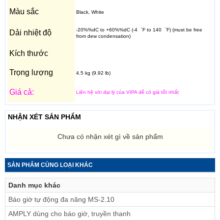
Màu sắc
Black, White
-20%%dC to +60%%dC (-4゜F to 140゜F) (must be free
Dải nhiệt độ
from dew condensation)
Kích thước
Trọng lượng
4.5 kg (9.92 lb)
Giá cả:
Liên hệ với đại lý của VIPA để có giá tốt nhất
NHẬN XÉT SẢN PHẨM
Chưa có nhận xét gì về sản phẩm
SẢN PHẨM CÙNG LOẠI KHÁC
Danh mục khác
Báo giờ tự động đa năng MS-2.10
AMPLY dùng cho báo giờ, truyền thanh