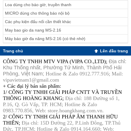
Loa dùng cho báo giờ, truyền thanh
MICRO dùng cho thông báo nội bộ
Các phụ kiện đấu nối cần thiết khác
May bao gio da nang MS-2.16
Máy báo giờ đa năng MS-2.16 (có thẻ nhớ)
Trang chủ
Lên đầu trang
CÔNG TY TNHH MTV VIPA (VIPA CO.,LTD);
Địa chỉ:
Khu Thống nhất, Phường Tứ Minh, Thành Phố Hải
Phòng, Việt Nam;
Hotline & Zalo 0912.777.916; Mail:
vipavietnam1@gmail.com
+ Các đại lý bán sản phẩm:
1/ CÔNG TY TNHH GIẢI PHÁP CNTT VÀ TRUYỀN
THÔNG HOÀNG KHANG;
Địa chỉ: 188 Đường số 1,
P.16, Q. Gò Vấp, TP. HCM; Hotline & Zalo
0983.770.856, Web: store.hoangkhang.com.vn.
2/ CÔNG TY TNHH GIẢI PHÁP ÂM THANH HỮU
THIÊN;
Địa chỉ: 15D Đường 22, P.Linh Đông, TP.Thủ
Đức, TP.HCM; Hotline & Zalo 0914.164.660; Web: