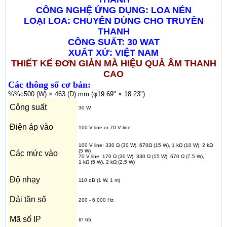
CÔNG NGHỆ ỨNG DỤNG: LOA NÉN
LOẠI LOA: CHUYÊN DÙNG CHO TRUYỀN
THANH
CÔNG SUẤT: 30 WAT
XUẤT XỨ: VIỆT NAM
THIẾT KẾ ĐƠN GIẢN MÀ HIỆU QUẢ ÂM THANH
CAO
Các thông số cơ bản:
%%c500 (W) × 463 (D) mm (φ19.69" × 18.23")
Công suất
30 W
Điện áp vào
100 V line or 70 V line
100 V line: 330 Ω (30 W), 670Ω (15 W), 1 kΩ (10 W), 2 kΩ
(5 W)
Các mức vào
70 V line: 170 Ω (30 W), 330 Ω (15 W), 670 Ω (7.5 W),
1 kΩ (5 W), 2 kΩ (2.5 W)
Độ nhạy
110 dB (1 W, 1 m)
Dải tần số
200 - 6,000 Hz
Mã số IP
IP 65